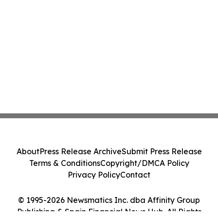
About
Press Release Archive
Submit Press Release
Terms & Conditions
Copyright/DMCA Policy
Privacy Policy
Contact
© 1995-2026 Newsmatics Inc. dba Affinity Group
Publishing & Spain Financial News Hub. All Rights